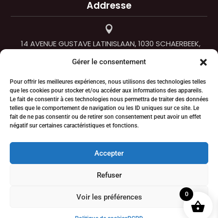
Addresse

14 AVENUE GUSTAVE LATINISLAAN, 1030 SCHAERBEEK,
BELGIQUE
Gérer le consentement

Pour offrir les meilleures expériences, nous utilisons des technologies telles
que les cookies pour stocker et/ou accéder aux informations des appareils.
+32 22 42 02 69
Le fait de consentir à ces technologies nous permettra de traiter des données
telles que le comportement de navigation ou les ID uniques sur ce site. Le
fait de ne pas consentir ou de retirer son consentement peut avoir un effet

négatif sur certaines caractéristiques et fonctions.
VPSBELGIUM@GMAIL.COM
Accepter
© 2024, HARUZAME. All Rights Reserved.
Refuser
0
Voir les préférences
RGPD
Terms & Conditions
Privacy Policy